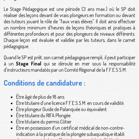
Le Stage Pédagogique est une période (3 ans max.) où le SP doit
réaliser des leçons devant de vrais plongeurs en formation ou devant
des tuteurs jouant le rôle de "faux vrais élèves". Il doit ainsi effectuer
un nombre minimum d'heures de leçons théoriques et pratiques à
différentes profondeurs et pour des plongeurs de niveaux différents.
Chaque leçon est évaluée et validée par les tuteurs, dans le carnet
pédagogique.
Quand le SP est prêt, son carnet pédagogique rempli, il peut participer
à un
Stage Final
qui se déroule en mer sous la responsabilité
d'instructeurs mandatés par un Comité Régional de la F.F.E.S.S.M.
Conditions de candidature :
Être âgé de plus de 18 ans.
Être titulaire d'une licence F.F.E.S.S.M. en cours de validité.
Être plongeur Guide de Palanquée ou équivalent.
Être titulaire du RIFA Plongée.
Être titulaire du permis Côtier.
Être en possession d'un certificat médical de non-contre-
indication à la pratique de la plongée subaquatique établi