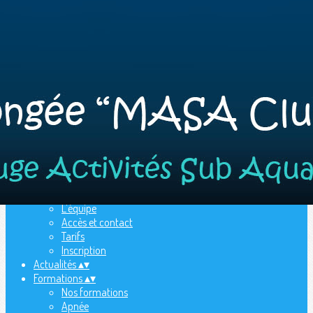
Exporter les lignes sélectionnées
Exporter toutes les colonnes
Exporter uniquement les colonnes affichées
Menu
Ajoutez un logo, un bouton, des réseaux sociaux
Cliquez pour éditer
Le club
▴
▾
Accueil
L'équipe
Accès et contact
Tarifs
Inscription
Actualités
▴
▾
Formations
▴
▾
Nos formations
Apnée