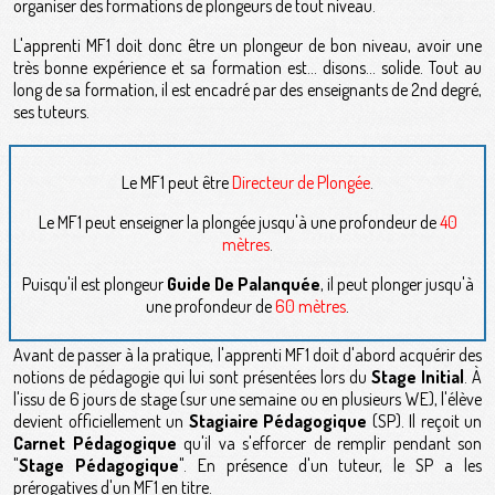
organiser des formations de plongeurs de tout niveau.
L'apprenti MF1 doit donc être un plongeur de bon niveau, avoir une
très bonne expérience et sa formation est... disons... solide. Tout au
long de sa formation, il est encadré par des enseignants de 2nd degré,
ses tuteurs.
Le MF1 peut être
Directeur de Plongée
.
Le MF1 peut enseigner la plongée jusqu'à une profondeur de
40
mètres
.
Puisqu'il est plongeur
Guide De Palanquée
, il peut plonger jusqu'à
une profondeur de
60 mètres
.
Avant de passer à la pratique, l'apprenti MF1 doit d'abord acquérir des
notions de pédagogie qui lui sont présentées lors du
Stage Initial
. À
l'issu de 6 jours de stage (sur une semaine ou en plusieurs WE), l'élève
devient officiellement un
Stagiaire Pédagogique
(SP). Il reçoit un
Carnet Pédagogique
qu'il va s'efforcer de remplir pendant son
"
Stage Pédagogique
". En présence d'un tuteur, le SP a les
prérogatives d'un MF1 en titre.