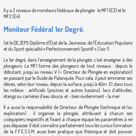
Il y a 2 niveaux de moniteurs fédéraux de plongée : le MF1 (E3) et le
MF2 (E4)
Moniteur Fédéral 1er Degré.
(et le DEJEPS Diplôme d'État de la Jeunesse, de l'Éducation Populaire
et du Sport spécialité « Perfectionnement Sportif ».) (sic !)
Le 1er degré, dans l'enseignement de la plongée, c'est enseigner à des
plongeurs. Le MF1 forme des plongeurs de tout niveaux : depuis le
débutant, jusqu'au niveau V (= Directeur de Plongée en exploration)
en passant par le Guide de Palanquée. Pour cela, il peut emmener ses
élèves, selon leur niveau, depuis la surface, jusqu'à 40m. Et dans tous
les milieux : artificiels (piscines et autres bassins), lacs d'altitudes,
étangs ou carrières d'eau douce, et - bien évidemment - la mer.
Il a aussi la responsabilité de Directeur de Plongée (technique et/ou
exploration) : il organise la plongée, attribuant à chacun ses
coéquipiers respectifs et fixant à chaque équipe les paramètres à ne
pas dépasser. Il doit connaître parfaitement tous les cursus formation
de la F.F.E.S.S.M, aussi bien pratique que théorique et doit pouvoir